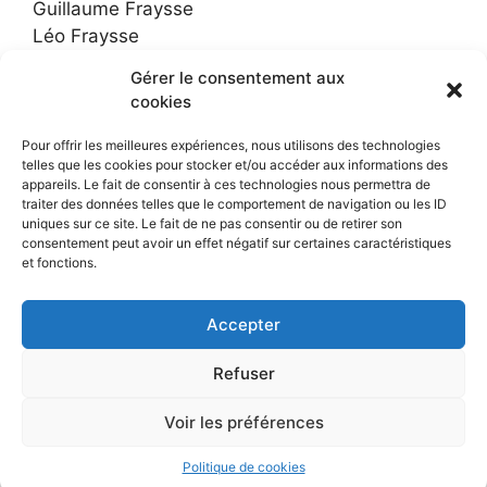
Guillaume Fraysse
Léo Fraysse
Gérer le consentement aux
Contact
cookies
Pour offrir les meilleures expériences, nous utilisons des technologies
Menu
telles que les cookies pour stocker et/ou accéder aux informations des
appareils. Le fait de consentir à ces technologies nous permettra de
traiter des données telles que le comportement de navigation ou les ID
uniques sur ce site. Le fait de ne pas consentir ou de retirer son
Contact
consentement peut avoir un effet négatif sur certaines caractéristiques
Mentions légales
et fonctions.
Acces clients
Accepter
Acces privé
Refuser
Voir les préférences
Tous droits réservés 2023 Fraysse Photographie
Politique de cookies